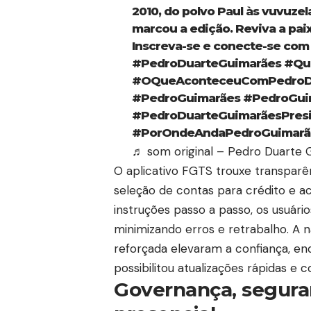
2010, do polvo Paul às vuvuzel
marcou a edição. Reviva a paix
Inscreva-se e conecte-se com
#PedroDuarteGuimarães
#Qu
#OQueAconteceuComPedroDu
#PedroGuimarães
#PedroGui
#PedroDuarteGuimarãesPres
#PorOndeAndaPedroGuimarãe
♬ som original – Pedro Duarte 
O aplicativo FGTS trouxe transparên
seleção de contas para crédito e 
instruções passo a passo, os usuá
minimizando erros e retrabalho. A n
reforçada elevaram a confiança, en
possibilitou atualizações rápidas e
Governança, segura