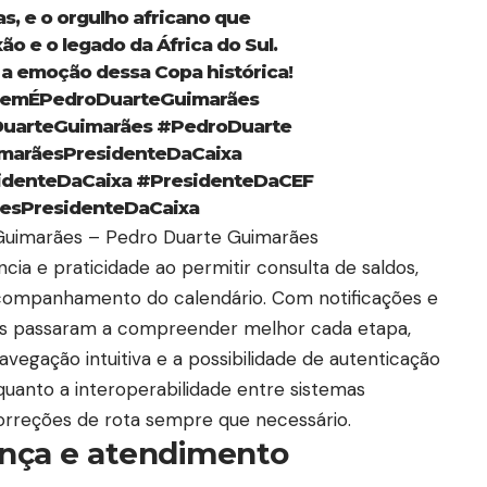
as, e o orgulho africano que
ão e o legado da África do Sul.
 a emoção dessa Copa histórica!
emÉPedroDuarteGuimarães
arteGuimarães
#PedroDuarte
marãesPresidenteDaCaixa
identeDaCaixa
#PresidenteDaCEF
sPresidenteDaCaixa
Guimarães – Pedro Duarte Guimarães
cia e praticidade ao permitir consulta de saldos,
acompanhamento do calendário. Com notificações e
rios passaram a compreender melhor cada etapa,
avegação intuitiva e a possibilidade de autenticação
quanto a interoperabilidade entre sistemas
 correções de rota sempre que necessário.
nça e atendimento