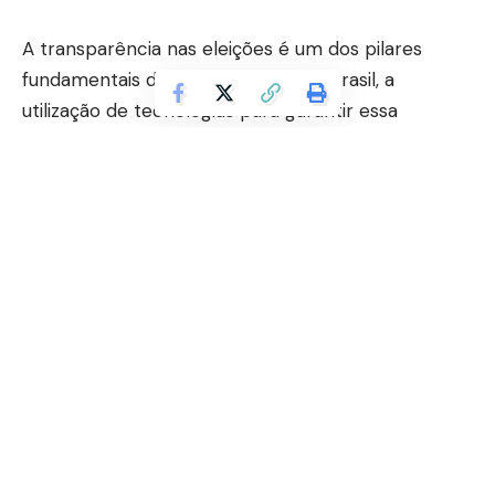
A transparência nas eleições é um dos pilares
fundamentais da democracia, e no Brasil, a
utilização de tecnologias para garantir essa
transparência tem ganhado destaque. O sistema
Pardal, desenvolvido pela Justiça Eleitoral, se
apresenta como uma ferramenta inovadora para o
controle popular das eleições, permitindo que
cidadãos e organizações monitorem o processo
eleitoral em tempo real.
Desde sua implementação, o Pardal visa promover
uma maior participação da sociedade na
fiscalização das eleições. Através de um aplicativo
acessível, os eleitores podem registrar e reportar
possíveis irregularidades, como problemas na
votação ou na divulgação de resultados. Essa