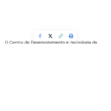
O Centro de Desenvolvimento e Tecnologia da
Ford na Bahia é uma das mais importantes
instalações da montadora no Brasil,
desempenhando um papel essencial na inovação e
no desenvolvimento de novas tecnologias para o
setor automotivo. Com uma infraestrutura de
ponta e profissionais altamente capacitados, o
centro tem sido responsável por diversas
inovações que impactam não apenas o mercado
brasileiro, mas também o mercado global. Sua